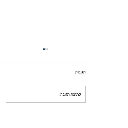
תגובות
כתיבת תגובה...
טעויות בדאטה עולות כסף: כך
תמנעו אותן עם Data
Validation ב- Monday