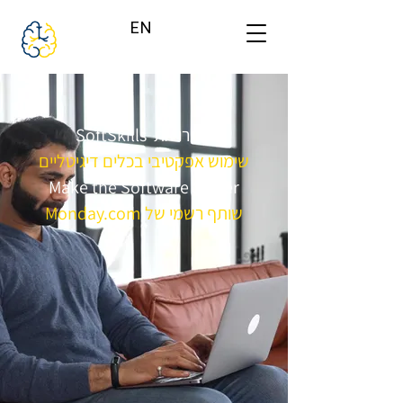
EN
SoftSkills הכירו את
שימוש אפקטיבי בכלים דיגיטליים
Make the Software Softer
שותף רשמי של Monday.com