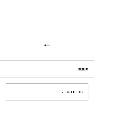
תגובות
כתיבת תגובה...
טעויות בדאטה עולות כסף: כך
תמנעו אותן עם Data
Validation ב- Monday