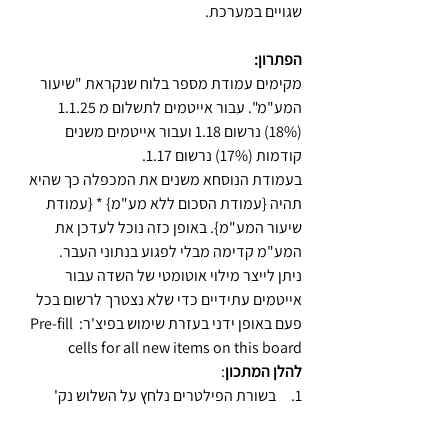
שגויים במערכת.
הפתרון:
מקימים עמודת מספר בלוח שנקראת "שיעור 
המע"מ". עבור אייטמים לתשלום מ 1.1.25 
(18%) נרשום 1.18 ועבור אייטמים משנים 
קודמות (17%) נרשום 1.17.
בעמודת הנוסחא משנים את המכפלה כך שהיא 
תהיה {עמודת הסכום ללא מע"מ} * {עמודת 
שיעור המע"מ}. באופן כזה נוכל לעדכן את 
המע"מ קדימה מבלי לפגוע בנתוני העבר.
ניתן לייצר מילוי אוטומטי של השדה עבור 
אייטמים עתידיים כדי שלא נצטרך לרשום בכל 
פעם באופן ידני בעזרת שימוש בפיצ'ר: Pre-fill 
cells for all new items on this board
להלן המתכון
:
1.     בשורת הפילטרים נלחץ על השלוש נק'