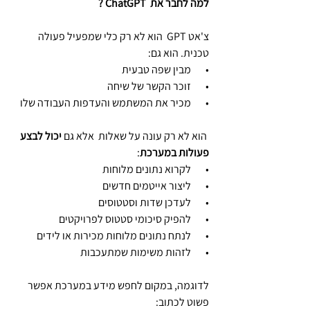
למה לחבר את  ChatGPT ?
צ'אט GPT  הוא לא רק כלי שמפעיל פעולה 
טכנית. הוא גם:
•       מבין שפה טבעית
•       זוכר הקשר של שיחה
•       מכיר את המשתמש והעדפות העבודה שלו
 הוא לא רק עונה על שאלות  אלא גם 
יכול לבצע 
פעולות במערכת
:
•       לקרוא נתונים מלוחות
•       ליצור אייטמים חדשים
•       לעדכן שדות וסטטוסים
•       להפיק סיכומי סטטוס לפרויקטים
•       לנתח נתונים מלוחות מכירות או לידים
•       לזהות משימות שמתעכבות
לדוגמה, במקום לחפש מידע במערכת אפשר 
פשוט לכתוב: