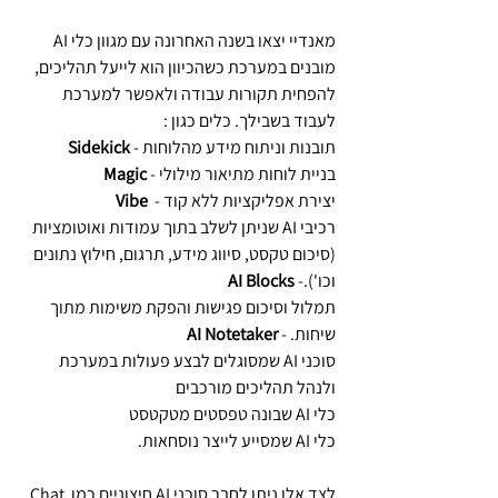
מאנדיי יצאו בשנה האחרונה עם מגוון כלי AI 
מובנים במערכת כשהכיוון הוא לייעל תהליכים, 
להפחית תקורות עבודה ולאפשר למערכת 
לעבוד בשבילך. כלים כגון :
תובנות וניתוח מידע מהלוחות - 
Sidekick
בניית לוחות מתיאור מילולי - 
Magic
יצירת אפליקציות ללא קוד -  
Vibe
רכיבי AI שניתן לשלב בתוך עמודות ואוטומציות 
(סיכום טקסט, סיווג מידע, תרגום, חילוץ נתונים 
וכו').- 
AI Blocks
תמלול וסיכום פגישות והפקת משימות מתוך 
שיחות. - 
AI Notetaker
סוכני AI שמסוגלים לבצע פעולות במערכת 
ולנהל תהליכים מורכבים
כלי AI שבונה טפסטים מטקטסט
כלי AI שמסייע לייצר נוסחאות.
לצד אלו ניתן לחבר סוכני AI חיצוניים כמו Chat 