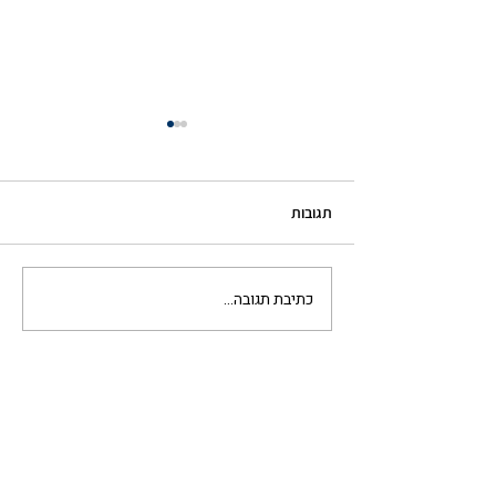
תגובות
כתיבת תגובה...
טעויות בדאטה עולות כסף: כך
תמנעו אותן עם Data
Validation ב- Monday