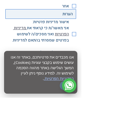
אחר
אישור מדיניות פרטיות:
אני מאשר/ת כי קראתי את
 מדיניות 
הפרטיות
 ואני מסכים/ה לשימוש 
בפרטים שמסרתי בהתאם למדיניות.
אני מאשר/ת קבלת עדכונים 
אנו מכבדים את פרטיותכם, באתר זה אנו
מקצועיים, הזמנות לאירועים ותכנים 
עושים שימוש בקבצי עוגיות (Cookies),
רלוונטיים מ־SoftSkills. 
המשך הגלישה באתר מהווה הסכמה
ניתן להסיר את ההסכמה בכל עת
לשימוש זה. למידע נוסף ניתן לעיין
במדיניות הפרטיות.
.
שליחה
OK